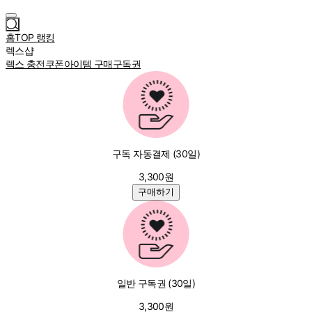
홈
TOP 랭킹
렉스
샵
렉스 충전
쿠폰
아이템 구매
구독권
구독 자동결제 (30일)
3,300
원
구매하기
일반 구독권 (30일)
3,300
원